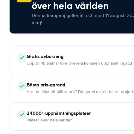
över hela världen
Denna kampanj gäller till och med 11 augusti 20
idag!
Gratis
avbokning
Upp till 48 timmar före överenskommen upphämtningstid
Bästa pris-garanti
Har du hittat ett bättre pris? Då ger vi dig ett bättre erbju
24000+
upphämtningsplatser
Platser över hela världen