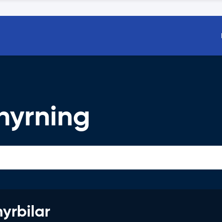
hyrning
hyrbilar