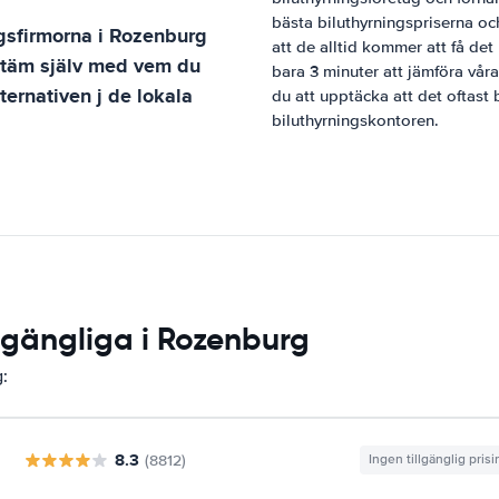
bästa biluthyrningspriserna och
ngsfirmorna i
Rozenburg
att de alltid kommer att få det 
estäm själv med vem du
bara 3 minuter att jämföra våra
lternativen j de lokala
du att upptäcka att det oftast b
biluthyrningskontoren.
llgängliga i Rozenburg
g:
8.3
(8812)
Ingen tillgänglig pris