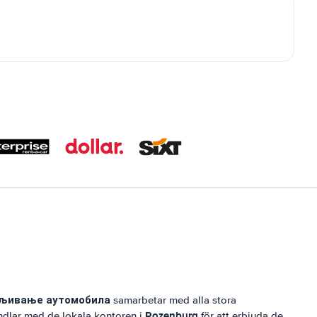
мљивање аутомобила
samarbetar med alla stora
Rozenburg
andlar med de lokala kontoren i
för att erbjuda de