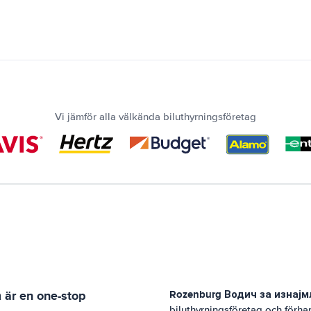
Vi jämför alla välkända biluthyrningsföretag
а
är en one-stop
Rozenburg
Водич за изнај
biluthyrningsföretag och förh