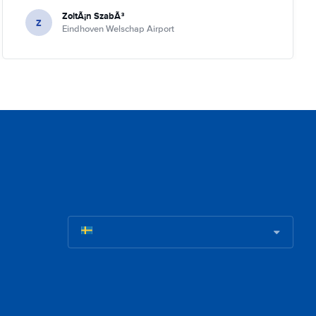
ZoltÃ¡n SzabÃ³
Z
Eindhoven Welschap Airport