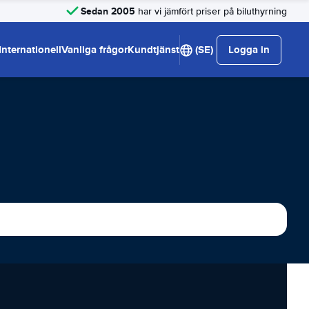
Sedan 2005
har vi jämfört priser på biluthyrning
Internationell
Vanliga frågor
Kundtjänst
(SE)
Logga in