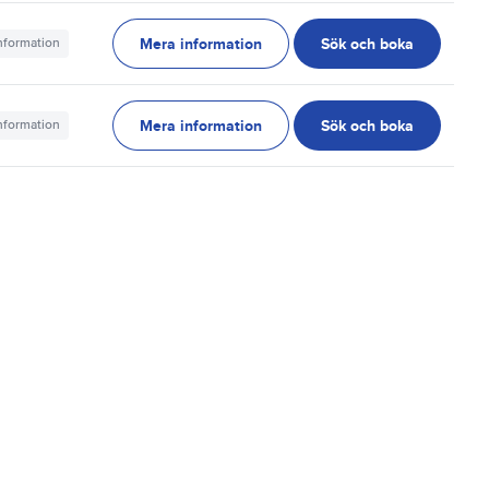
Mera information
Sök och boka
information
Mera information
Sök och boka
information