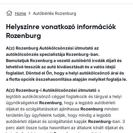
Home
Autóbérlés Rozenburg
Helyszínre vonatkozó információk
Rozenburg
A(z)
Rozenburg
Autókölcsönzési útmutató
az
autókölcsönzés specialistája
Rozenburg
-ban.
Bemutatjuk
Rozenburg
a vezető autóbérlő irodák díjait és
lehetővé tesszük az autó kiválasztását és a valós idejű
foglalást. Döntsd el Ön, hogy a helyi autókölcsönző árai és
a flotta opciók összehasonlítása alapján melyiket foglalja le.
A(z)
Rozenburg
-i Autókölcsönzési útmutató
a
legtöbb autókölcsönző céggel foglalkozik és tárgyal a helyi
ügynökségekkel
Rozenburg
, hogy a legjobb autóbérleti
díjakat és szolgáltatásokat ajánlhassa
Rozenburg
minden
területén.Így ügyfeleink tudják, hogy mindig a legjobb
autóbérleti díjakat és szolgáltatást kapják
Rozenburg
-ban. 3
perc alatt össze tudja hasonlítani az általunk kínált díjakat és