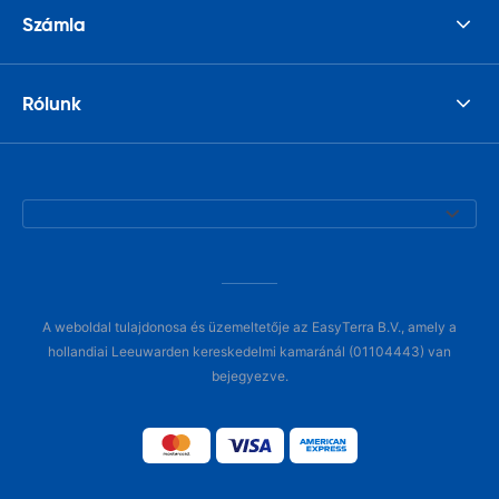
Számla
Rólunk
A weboldal tulajdonosa és üzemeltetője az EasyTerra B.V., amely a
hollandiai Leeuwarden kereskedelmi kamaránál (01104443) van
bejegyezve.