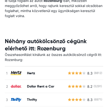
le tudja foglalni az autót
Rozenburg
-ban, miközben
meggyőződhet arról, hogy rajtunk keresztül sokkal olcsóbban
foglalhat, mintha közvetlenül egy ügynökségen keresztül
foglalt volna.
Néhány autókölcsönző cégünk
elérhető itt: Rozenburg
Összehasonlítást kínálunk az összes autókölcsönző cégről itt:
Rozenburg:
Hertz
8.3
(8812)
Dollar Rent a Car
8.2
(5291)
Thrifty
8.3
(6971)