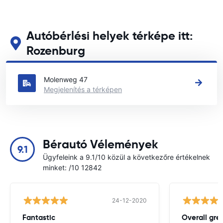
Autóbérlési helyek térképe itt:
Rozenburg
Tekintse meg fő autóbérlési helyeinket itt: Rozenburg
Molenweg 47
Megjelenítés a térképen
Bérautó Vélemények
9.1
Ügyfeleink a 9.1/10 közül a következőre értékelnek
minket: /10 12842
24-12-2020
Fantastic
Overall gre