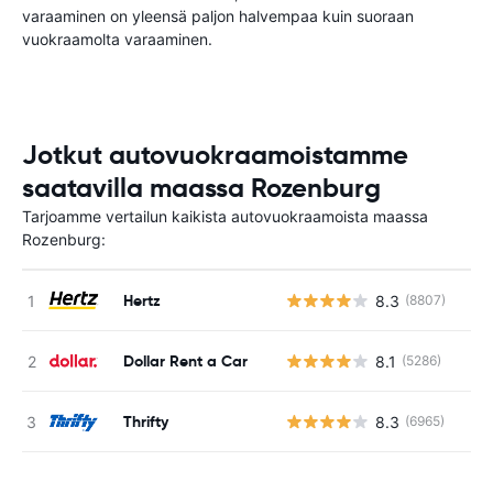
varaaminen on yleensä paljon halvempaa kuin suoraan
vuokraamolta varaaminen.
Jotkut autovuokraamoistamme
saatavilla maassa Rozenburg
Tarjoamme vertailun kaikista autovuokraamoista maassa
Rozenburg:
Hertz
8.3
(8807)
Ei
Dollar Rent a Car
8.1
(5286)
Ei
Thrifty
8.3
(6965)
Ei