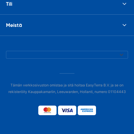
Tili
Meistä
Tämän verkkosivuston omistaa ja sitä hoitaa EasyTerra B.V. ja se on
rekisteröity Kauppakamariin, Leeuwarden, Hollanti, numero 01104443