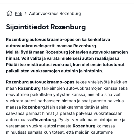
Koti
Autonvuokraus Rozenburg
Sijaintitiedot Rozenburg
Rozenburg
autovuokraamo-opas
on kaikenkattava
autonvuokrausekspertti maassa
Rozenburg
.
Meiltä löydät maan
Rozenburg
johtavien autovuokraamojen
hinnat. Voit valita ja varata mieleisesi auton reaaliajassa.
Päätä itse mistä autosi vuokraat, kun olet ensin tutustunut
paikallisten vuokraamojen autoihin ja hintoihin.
Rozenburg
autovuokraamo-opas
tekee yhteistyötä kaikkien
maan
Rozenburg
tärkeimpien autovuokraamojen kanssa sekä
neuvottelee paikallisten yritysten kanssa, niin että sinä voit
vuokrata autosi parhaaseen hintaan ja saat parasta palvelua
maassa
Rozenburg
.Näin asiakkaamme tietävät aina
saavansa parhaat hinnat ja parasta palvelua vuokratessaan
auton maassa
Rozenburg
. Pystyt vertailemaan hintojamme ja
varaamaan vuokra-autosi maasta
Rozenburg
kolmessa
minuutissa samalla kun toteat, että meidän kauttamme