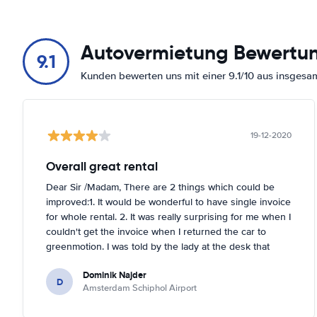
Europaboulevard 2
Auf der Karte anzeigen
Autovermietung Bewertu
9.1
H.J.E. Wenckebachweg 59
Kunden bewerten uns mit einer 9.1/10 aus insges
Auf der Karte anzeigen
Harry Banninkstraat 129
Auf der Karte anzeigen
19-12-2020
Hoogoorddreef 90
Overall great rental
Auf der Karte anzeigen
Dear Sir /Madam, There are 2 things which could be
Isolatorweg 31
improved:1. It would be wonderful to have single invoice
Auf der Karte anzeigen
for whole rental. 2. It was really surprising for me when I
couldn't get the invoice when I returned the car to
Jacob Obrechtplein 13-15
greenmotion. I was told by the lady at the desk that
Auf der Karte anzeigen
because it's dark the car will be checked tomorrow and
Dominik Najder
after that the invoice will be sent to my email address.
D
Joop Geesinkweg 125
Amsterdam Schiphol Airport
I'm not sure if it's a problem to check the car with flash
Auf der Karte anzeigen
light but it seemed impossible. So if anything happened