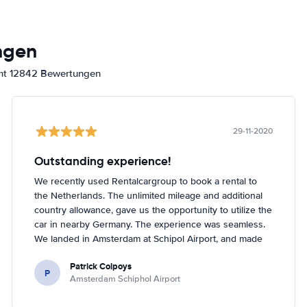
ngen
amt 12842 Bewertungen
29-11-2020
Outstanding experience!
We recently used Rentalcargroup to book a rental to
the Netherlands. The unlimited mileage and additional
country allowance, gave us the opportunity to utilize the
car in nearby Germany. The experience was seamless.
We landed in Amsterdam at Schipol Airport, and made
our way to Enterprise as directed on our paperwork
Patrick Colpoys
from Rentalcargroup. The agent did not have the car
P
Amsterdam Schiphol Airport
class that we reserved, but upgraded us at NO
additional charge to the next class of car. The vehicle