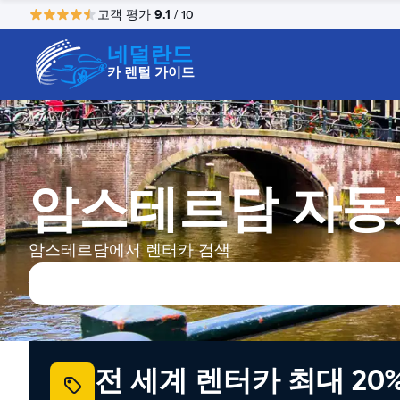
9.1
고객 평가
/ 10
네덜란드
카 렌털 가이드
암스테르담 자동
암스테르담에서 렌터카 검색
전 세계 렌터카 최대 20