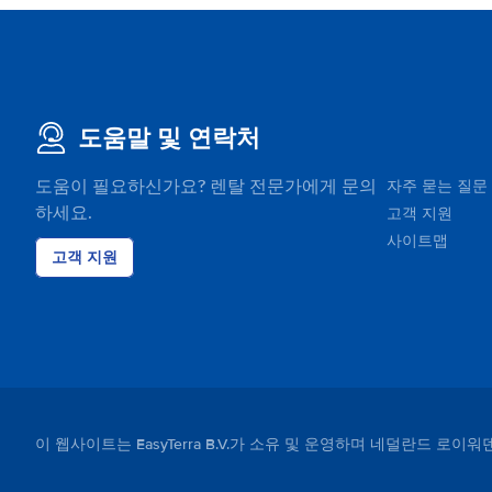
circle) but this is first time I had such problem. Other
Marnixstraat 250
than that it was perfect!!! Regards, Dominik
지도에 표시
Nassaukade 345-346
지도에 표시
도움말 및 연락처
Nassaukade 380
지도에 표시
도움이 필요하신가요? 렌탈 전문가에게 문의
자주 묻는 질문
하세요.
고객 지원
Oosterdoksstraat 150
지도에 표시
사이트맵
고객 지원
Overtoom 197
지도에 표시
Overtoom 333
지도에 표시
Polderweg 96
이 웹사이트는 EasyTerra B.V.가 소유 및 운영하며 네덜란드 로이워
지도에 표시