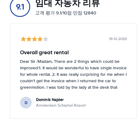
임대 자동차 리뷰
9.1
H.J.E. Wenckebachweg 59
지도에 표시
고객 평가 9.1/10점 만점 12840
Harry Banninkstraat 129
지도에 표시
19-12-2020
Hoogoorddreef 90
지도에 표시
Overall great rental
Dear Sir /Madam, There are 2 things which could be
Isolatorweg 31
improved:1. It would be wonderful to have single invoice
지도에 표시
for whole rental. 2. It was really surprising for me when I
couldn't get the invoice when I returned the car to
Jacob Obrechtplein 13-15
greenmotion. I was told by the lady at the desk that
지도에 표시
because it's dark the car will be checked tomorrow and
Dominik Najder
after that the invoice will be sent to my email address.
D
Joop Geesinkweg 125
Amsterdam Schiphol Airport
I'm not sure if it's a problem to check the car with flash
지도에 표시
light but it seemed impossible. So if anything happened
with the car overnight on the parking I would be
La Guardiaweg 51
basically held responsible which is something I don't
지도에 표시
like. I've been renting a lot (I'm in Hertz presidents