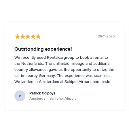
29-11-2020
Outstanding experience!
We recently used Rentalcargroup to book a rental to
the Netherlands. The unlimited mileage and additional
country allowance, gave us the opportunity to utilize the
car in nearby Germany. The experience was seamless.
We landed in Amsterdam at Schipol Airport, and made
our way to Enterprise as directed on our paperwork
Patrick Colpoys
from Rentalcargroup. The agent did not have the car
P
Amsterdam Schiphol Airport
class that we reserved, but upgraded us at NO
additional charge to the next class of car. The vehicle
had navigation included and only 4,000 miles on it, it
ran beautifully and felt very safe. No issues to speak of
whatsoever. The rental process and return was simple!