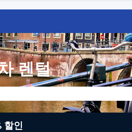
차 렌털
% 할인