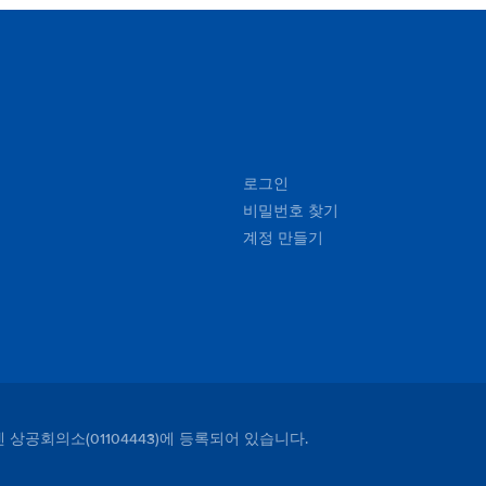
We would absolutely use Rentalcargroup again, as we
felt very comfortable with our experience. An additional
note, the rep at Enterprise was very knowledgeable,
and provided us directions and guidance on parking in
the city center.Thanks Rentalcargroup for a worthwhile
experience!
로그인
비밀번호 찾기
계정 만들기
덴 상공회의소(01104443)에 등록되어 있습니다.