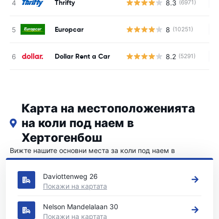
Thrifty
8.3
(6971)
Н
Europcar
8
(10251)
Н
Dollar Rent a Car
8.2
(5291)
Н
Карта на местоположенията
на коли под наем в
Хертогенбош
Вижте нашите основни места за коли под наем в
Хертогенбош
Daviottenweg 26
Покажи на картата
Nelson Mandelalaan 30
Покажи на картата