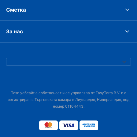
Сметка
За нас
Този уебсайт е собственост и се управлява от EasyTerra B.V. и е
регистриран в Търговската камара в Лиуварден, Нидерландия, под
номер 01104443.