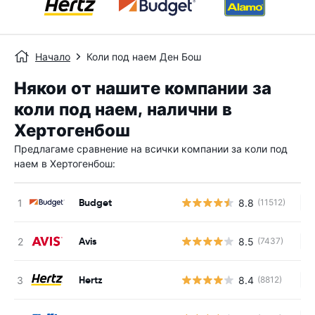
Начало
Коли под наем Ден Бош
Някои от нашите компании за
коли под наем, налични в
Хертогенбош
Предлагаме сравнение на всички компании за коли под
наем в Хертогенбош:
Budget
8.8
(11512)
Н
Avis
8.5
(7437)
Н
Hertz
8.4
(8812)
Н