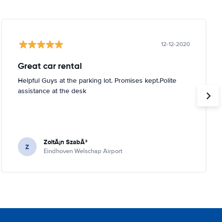
12-12-2020
Great car rental
Helpful Guys at the parking lot. Promises kept.Polite
assistance at the desk
ZoltÃ¡n SzabÃ³
Z
Eindhoven Welschap Airport