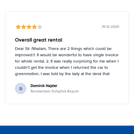
19-12-2020
Overall great rental
Dear Sir /Madam, There are 2 things which could be
improved:1. It would be wonderful to have single invoice
for whole rental. 2. It was really surprising for me when I
couldn't get the invoice when I returned the car to
greenmotion. I was told by the lady at the desk that
because it's dark the car will be checked tomorrow and
Dominik Najder
after that the invoice will be sent to my email address.
D
Amsterdam Schiphol Airport
I'm not sure if it's a problem to check the car with flash
light but it seemed impossible. So if anything happened
with the car overnight on the parking I would be
basically held responsible which is something I don't
like. I've been renting a lot (I'm in Hertz presidents
circle) but this is first time I had such problem. Other
than that it was perfect!!! Regards, Dominik