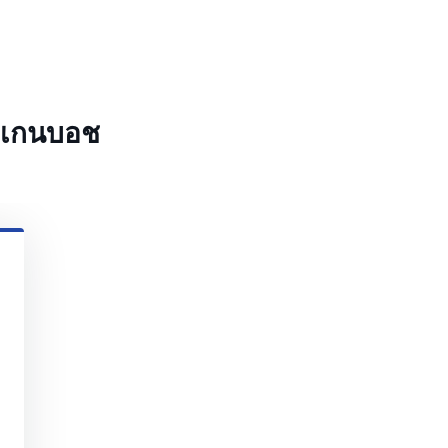
โทเกนบอช