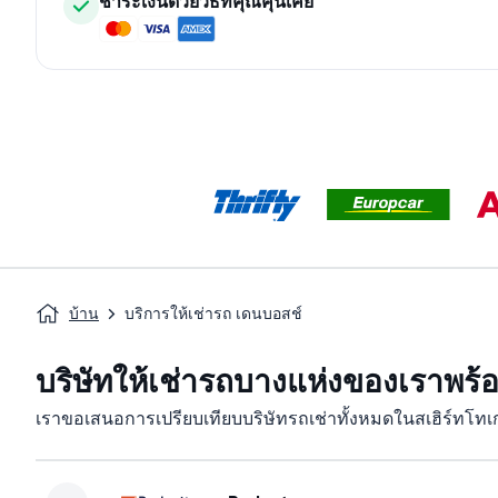
ชำระเงินด้วยวิธีที่คุณคุ้นเคย
บ้าน
บริการให้เช่ารถ เดนบอสช์
บริษัทให้เช่ารถบางแห่งของเราพร้
เราขอเสนอการเปรียบเทียบบริษัทรถเช่าทั้งหมดในสเฮิร์ทโท