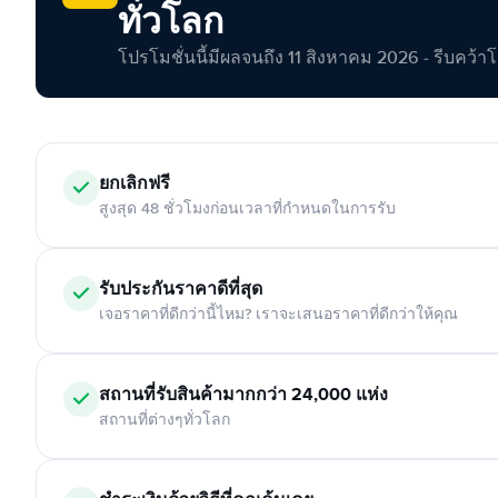
ทั่วโลก
โปรโมชั่นนี้มีผลจนถึง 11 สิงหาคม 2026 - รีบคว้าโอกา
ยกเลิกฟรี
สูงสุด 48 ชั่วโมงก่อนเวลาที่กำหนดในการรับ
รับประกันราคาดีที่สุด
เจอราคาที่ดีกว่านี้ไหม? เราจะเสนอราคาที่ดีกว่าให้คุณ
สถานที่รับสินค้ามากกว่า 24,000 แห่ง
สถานที่ต่างๆทั่วโลก