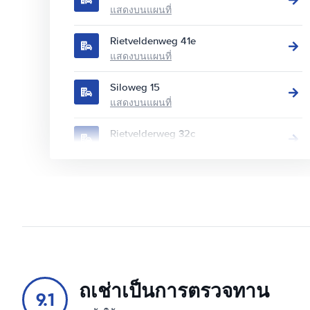
แสดงบนแผนที่
Rietveldenweg 41e
แสดงบนแผนที่
Siloweg 15
แสดงบนแผนที่
Rietvelderweg 32c
แสดงบนแผนที่
ถเช่าเป็นการตรวจทาน
9.1