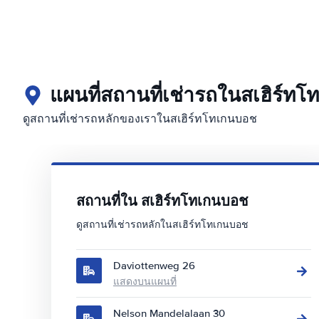
แผนที่สถานที่เช่ารถในสเฮิร์ท
ดูสถานที่เช่ารถหลักของเราในสเฮิร์ทโทเกนบอช
สถานที่ใน สเฮิร์ทโทเกนบอช
ดูสถานที่เช่ารถหลักในสเฮิร์ทโทเกนบอช
Daviottenweg 26
แสดงบนแผนที่
Nelson Mandelalaan 30