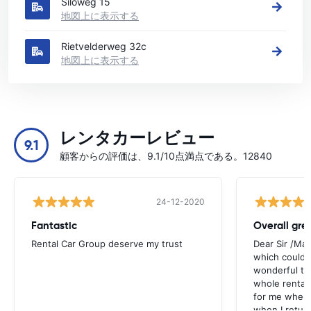
Siloweg 15
地図上に表示する
Rietvelderweg 32c
地図上に表示する
レンタカーレビュー
9.1
顧客からの評価は、9.1/10点満点である。12840
24-12-2020
Fantastic
Overall gre
Rental Car Group deserve my trust
Dear Sir /Ma
which could 
wonderful to 
whole rental. 
for me when I
when I return