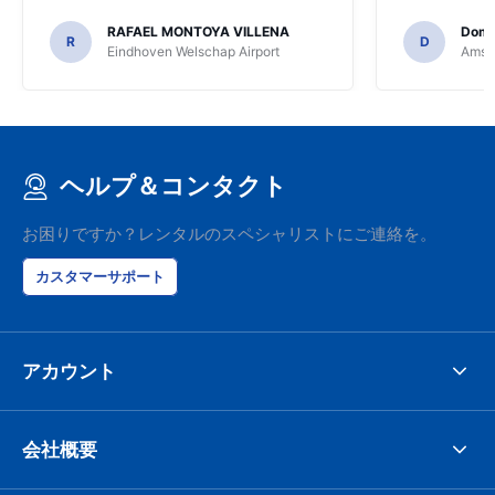
greenmotion. 
RAFAEL MONTOYA VILLENA
Domi
the desk that
R
D
Eindhoven Welschap Airport
Amste
will be chec
that the invo
address. I'm n
check the car 
seemed impos
happened wit
ヘルプ＆コンタクト
the parking I
responsible w
like. I've bee
お困りですか？レンタルのスペシャリストにご連絡を。
presidents cir
had such prob
カスタマーサポート
was perfect!
アカウント
会社概要