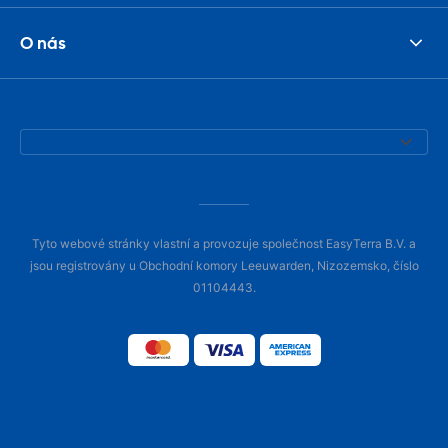
O nás
Tyto webové stránky vlastní a provozuje společnost EasyTerra B.V. a
jsou registrovány u Obchodní komory Leeuwarden, Nizozemsko, číslo
01104443.