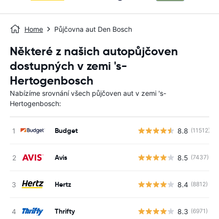
Home
Půjčovna aut Den Bosch
Některé z našich autopůjčoven
dostupných v zemi 's-
Hertogenbosch
Nabízíme srovnání všech půjčoven aut v zemi 's-
Hertogenbosch:
Budget
8.8
(11512)
Avis
8.5
(7437)
Hertz
8.4
(8812)
Thrifty
8.3
(6971)