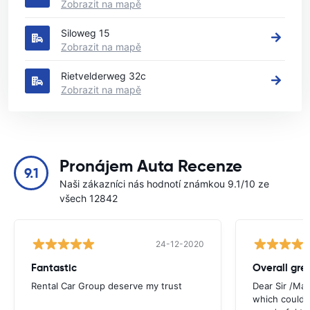
Zobrazit na mapě
Siloweg 15
Zobrazit na mapě
Rietvelderweg 32c
Zobrazit na mapě
Pronájem Auta Recenze
9.1
Naši zákazníci nás hodnotí známkou 9.1/10 ze
všech 12842
24-12-2020
Fantastic
Overall gre
Rental Car Group deserve my trust
Dear Sir /Ma
which could 